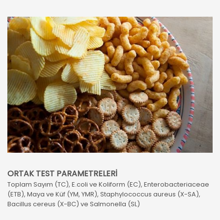
ORTAK TEST PARAMETRELERİ
Toplam Sayım (TC), E.coli ve Koliform (EC), Enterobacteriaceae
(ETB), Maya ve Küf (YM, YMR), Staphylococcus aureus (X-SA),
Bacillus cereus (X-BC) ve Salmonella (SL)