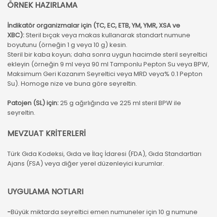
ÖRNEK HAZIRLAMA
İndikatör organizmalar için (TC, EC, ETB, YM, YMR, XSA ve
XBC):
Steril bıçak veya makas kullanarak standart numune
boyutunu (örneğin 1 g veya 10 g) kesin.
Steril bir kaba koyun; daha sonra uygun hacimde steril seyreltici
ekleyin (örneğin 9 ml veya 90 ml Tamponlu Pepton Su veya BPW,
Maksimum Geri Kazanım Seyreltici veya MRD veya% 0.1 Pepton
Su). Homoge nize ve buna göre seyreltin.
Patojen (SL) için:
25 g ağırlığında ve 225 ml steril BPW ile
seyreltin.
MEVZUAT KRİTERLERİ
Türk Gıda Kodeksi, Gıda ve İlaç İdaresi (FDA), Gıda Standartları
Ajans (FSA) veya diğer yerel düzenleyici kurumlar.
UYGULAMA NOTLARI
-
Büyük miktarda seyreltici emen numuneler için 10 g numune