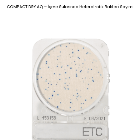
COMPACT DRY AQ – İçme Sularında Heterotrofı̇k Bakterı̇ Sayımı