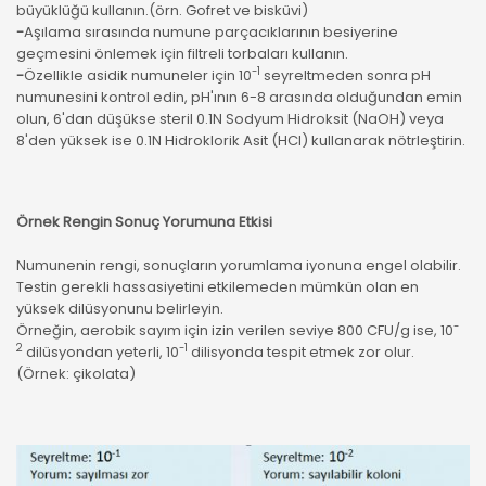
büyüklüğü kullanın.(örn. Gofret ve bisküvi)
-
Aşılama sırasında numune parçacıklarının besiyerine
geçmesini önlemek için filtreli torbaları kullanın.
-1
-
Özellikle asidik numuneler için 10
seyreltmeden sonra pH
numunesini kontrol edin, pH'ının 6-8 arasında olduğundan emin
olun, 6'dan düşükse steril 0.1N Sodyum Hidroksit (NaOH) veya
8'den yüksek ise 0.1N Hidroklorik Asit (HCI) kullanarak nötrleştirin.
Örnek Rengin Sonuç Yorumuna Etkisi
Numunenin rengi, sonuçların yorumlama iyonuna engel olabilir.
Testin gerekli hassasiyetini etkilemeden mümkün olan en
yüksek dilüsyonunu belirleyin.
-
Örneğin, aerobik sayım için izin verilen seviye 800 CFU/g ise, 10
2
-1
dilüsyondan yeterli, 10
dilisyonda tespit etmek zor olur.
(Örnek: çikolata)