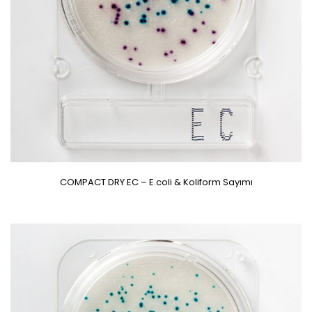
COMPACT DRY EC – E.coli & Koliform Sayımı