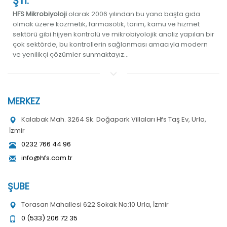
ŞTİ.
HFS Mikrobiyoloji
olarak 2006 yılından bu yana başta gıda
olmak üzere kozmetik, farmasötik, tarım, kamu ve hizmet
sektörü gibi hijyen kontrolü ve mikrobiyolojik analiz yapılan bir
çok sektörde, bu kontrollerin sağlanması amacıyla modern
ve yenilikçi çözümler sunmaktayız...
MERKEZ
Kalabak Mah. 3264 Sk. Doğapark Villaları Hfs Taş Ev, Urla,
İzmir
0232 766 44 96
info@hfs.com.tr
ŞUBE
Torasan Mahallesi 622 Sokak No:10 Urla, İzmir
0 (533) 206 72 35