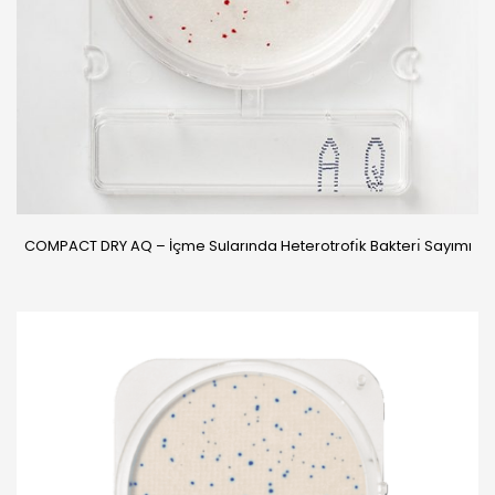
COMPACT DRY AQ – İçme Sularında Heterotrofı̇k Bakterı̇ Sayımı