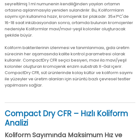
seyreltilmiş 1 ml numunenin kendiliğinden yayılan ortamın
ortasına aşılanmasıyla yeniden sulandırılır. Bu, Koliformların
sayımı için kullanıma hazır, kromojenik bir plakadır. 35±1°C'de
16-18 saat inkübasyondan sonra, ortamda bulunan kromojenler
nedeniyle Koliformlar mavi/mavi-yeşil koloniler oluşturacak
şekilde büyür.
Koliform bakterilerinin izlenmesi ve tanımlanması, gıda üretim
sürecinin her aşamasında kalite kontrol parametresi olarak
kullanılır. CompactDry CFR seçici besiyeri, mavi ila mavi/yeşil
koloniler oluşturan kromojenik enzim substratı X-Gal içerir.
CompactDry CFR, süt ürünlerinde kolay kültür ve koliform sayımı
ile yüzeyler ve üretim alanları için sürüntü bazlı çevresel testler
yapılmasını sağlar.
Compact Dry CFR – Hızlı Koliform
Analizi
Koliform Sayımında Maksimum Hız ve