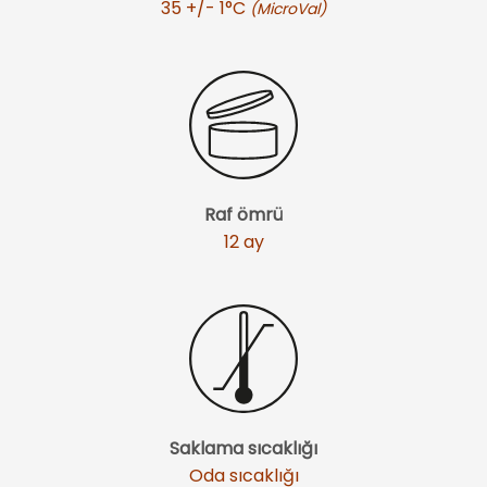
35 +/- 1°C
(
MicroVal)
Raf ömrü
12 ay
Saklama sıcaklığı
Oda sıcaklığı