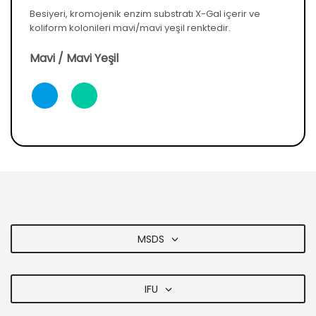
Besiyeri, kromojenik enzim substratı X-Gal içerir ve
koliform kolonileri mavi/mavi yeşil renktedir.
Mavi / Mavi Yeşil
MSDS
IFU