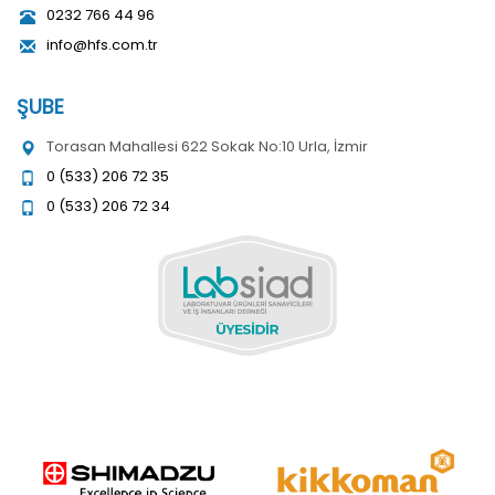
0232 766 44 96
info@hfs.com.tr
ŞUBE
Torasan Mahallesi 622 Sokak No:10 Urla, İzmir
0 (533) 206 72 35
0 (533) 206 72 34