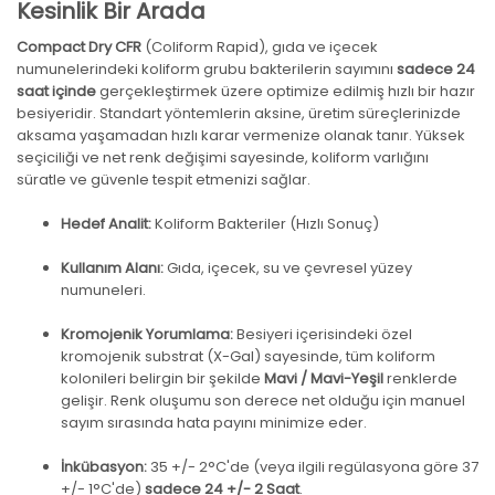
Kesinlik Bir Arada
Compact Dry CFR
(Coliform Rapid), gıda ve içecek
numunelerindeki koliform grubu bakterilerin sayımını
sadece 24
saat içinde
gerçekleştirmek üzere optimize edilmiş hızlı bir hazır
besiyeridir. Standart yöntemlerin aksine, üretim süreçlerinizde
aksama yaşamadan hızlı karar vermenize olanak tanır. Yüksek
seçiciliği ve net renk değişimi sayesinde, koliform varlığını
süratle ve güvenle tespit etmenizi sağlar.
Hedef Analit:
Koliform Bakteriler (Hızlı Sonuç)
Kullanım Alanı:
Gıda, içecek, su ve çevresel yüzey
numuneleri.
Kromojenik Yorumlama:
Besiyeri içerisindeki özel
kromojenik substrat (X-Gal) sayesinde, tüm koliform
kolonileri belirgin bir şekilde
Mavi / Mavi-Yeşil
renklerde
gelişir. Renk oluşumu son derece net olduğu için manuel
sayım sırasında hata payını minimize eder.
İnkübasyon:
35 +/- 2°C'de (veya ilgili regülasyona göre 37
+/- 1°C'de)
sadece 24 +/- 2 Saat
.