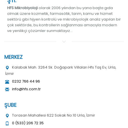
ŞTİ.
HFS Mikrobiyoloji
olarak 2006 yılından bu yana başta gıda
olmak üzere kozmetik, farmasötik, tarım, kamu ve hizmet
sektörü gibi hijyen kontrolü ve mikrobiyolojik analiz yapılan bir
çok sektörde, bu kontrollerin sağlanması amacıyla modern
ve yenilikçi çözümler sunmaktayız...
MERKEZ
Kalabak Mah. 3264 Sk. Doğapark Villaları Hfs Taş Ev, Urla,
İzmir
0232 766 44 96
info@hfs.com.tr
ŞUBE
Torasan Mahallesi 622 Sokak No:10 Urla, İzmir
0 (533) 206 72 35