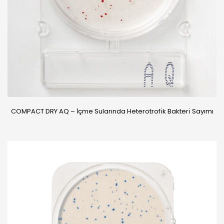
COMPACT DRY AQ – İçme Sularında Heterotrofı̇k Bakterı̇ Sayımı