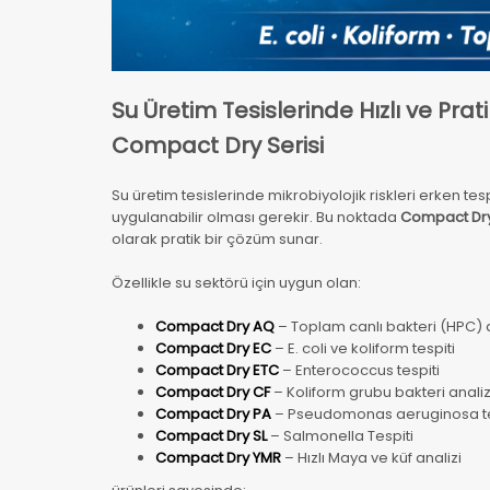
Su Üretim Tesislerinde Hızlı ve Pra
Compact Dry Serisi
Su üretim tesislerinde mikrobiyolojik riskleri erken tes
uygulanabilir olması gerekir. Bu noktada
Compact Dry 
olarak pratik bir çözüm sunar.
Özellikle su sektörü için uygun olan:
Compact Dry AQ
– Toplam canlı bakteri (HPC) a
Compact Dry EC
– E. coli ve koliform tespiti
Compact Dry ETC
– Enterococcus tespiti
Compact Dry CF
– Koliform grubu bakteri analiz
Compact Dry PA
– Pseudomonas aeruginosa te
Compact Dry SL
– Salmonella Tespiti
Compact Dry YMR
– Hızlı Maya ve küf analizi