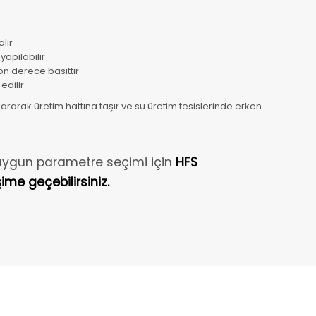
lır
apılabilir
n derece basittir
edilir
ararak üretim hattına taşır ve su üretim tesislerinde erken
ze uygun parametre seçimi için
HFS
şime geçebilirsiniz.