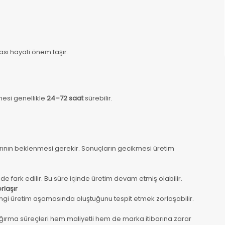
sı hayati önem taşır.
mesi genellikle
24–72 saat
sürebilir.
rının beklenmesi gerekir. Sonuçların gecikmesi üretim
 fark edilir. Bu süre içinde üretim devam etmiş olabilir.
rlaşır
i üretim aşamasında oluştuğunu tespit etmek zorlaşabilir.
ğırma süreçleri hem maliyetli hem de marka itibarına zarar