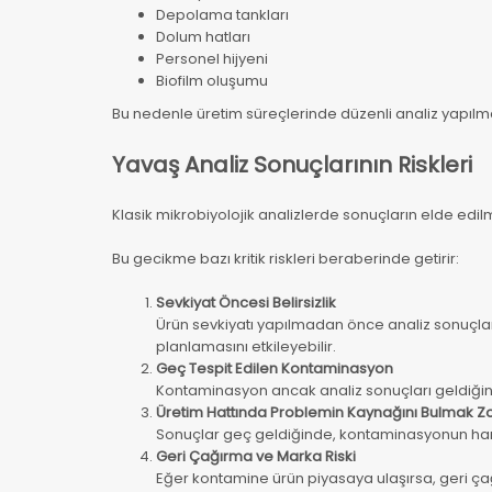
Depolama tankları
Dolum hatları
Personel hijyeni
Biofilm oluşumu
Bu nedenle üretim süreçlerinde düzenli analiz yapılma
Yavaş Analiz Sonuçlarının Riskleri
Klasik mikrobiyolojik analizlerde sonuçların elde edil
Bu gecikme bazı kritik riskleri beraberinde getirir:
Sevkiyat Öncesi Belirsizlik
Ürün sevkiyatı yapılmadan önce analiz sonuçla
planlamasını etkileyebilir.
Geç Tespit Edilen Kontaminasyon
Kontaminasyon ancak analiz sonuçları geldiğinde
Üretim Hattında Problemin Kaynağını Bulmak Zo
Sonuçlar geç geldiğinde, kontaminasyonun hang
Geri Çağırma ve Marka Riski
Eğer kontamine ürün piyasaya ulaşırsa, geri ça