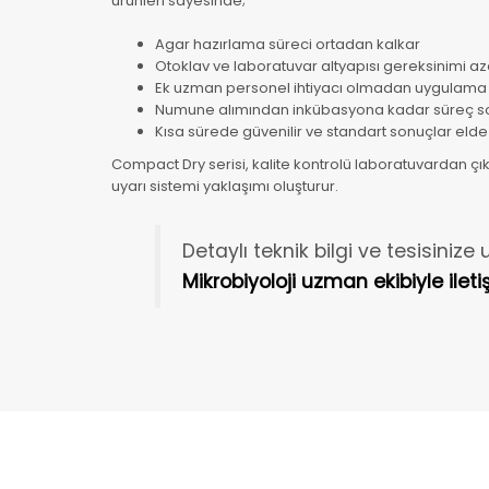
ürünleri sayesinde;
Agar hazırlama süreci ortadan kalkar
Otoklav ve laboratuvar altyapısı gereksinimi aza
Ek uzman personel ihtiyacı olmadan uygulama y
Numune alımından inkübasyona kadar süreç so
Kısa sürede güvenilir ve standart sonuçlar elde 
Compact Dry serisi, kalite kontrolü laboratuvardan çık
uyarı sistemi yaklaşımı oluşturur.
Detaylı teknik bilgi ve tesisini
Mikrobiyoloji uzman ekibiyle ileti