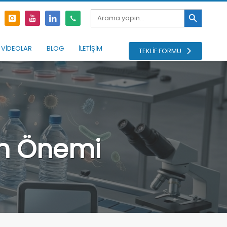
Search Button
Search
for:
VİDEOLAR
BLOG
İLETİŞİM
TEKLİF FORMU
rin Önemi