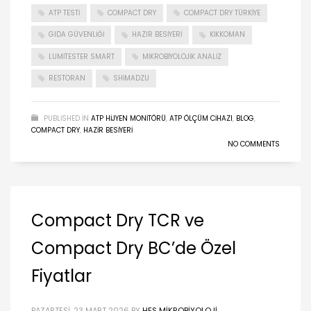
ATP TESTI
COMPACT DRY
COMPACT DRY TÜRKIYE
GIDA GÜVENLIĞI
HAZIR BESIYERI
KIKKOMAN
LUMITESTER SMART
MIKROBIYOLOJIK ANALIZ
RESTORAN
SHIMADZU
PUBLISHED IN
ATP HIJYEN MONITÖRÜ
,
ATP ÖLÇÜM CIHAZI
,
BLOG
,
COMPACT DRY
,
HAZIR BESIYERI
NO COMMENTS
Compact Dry TCR ve
Compact Dry BC’de Özel
Fiyatlar
PAZARTESI, 23 MART 2026
BY
HFS MIKROBIYOLOJI