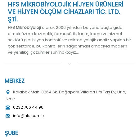
HFS MİKROBİYOLOJİK HİJYEN ÜRÜNLERİ
VE HİJYEN ÖLÇÜM CİHAZLARI TİC. LTD.
ŞTİ.
HFS Mikrobiyoloji
olarak 2006 yılından bu yana başta gıda
olmak üzere kozmetik, farmasötik, tarım, kamu ve hizmet
sektörü gibi hijyen kontrolü ve mikrobiyolojik analiz yapılan bir
çok sektörde, bu kontrollerin sağlanması amacıyla modern
ve yenilikçi çözümler sunmaktayız...
MERKEZ
Kalabak Mah. 3264 Sk. Doğapark Villaları Hfs Taş Ev, Urla,
İzmir
0232 766 44 96
info@hfs.com.tr
ŞUBE