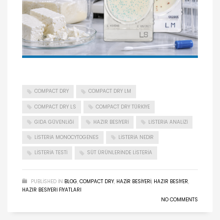
COMPACT DRY
COMPACT DRY LM
COMPACT DRY LS
COMPACT DRY TÜRKIYE
GIDA GÜVENLIĞI
HAZIR BESIYERI
LISTERIA ANALIZI
LISTERIA MONOCYTOGENES
LISTERIA NEDIR
LISTERIA TESTI
SÜT ÜRÜNLERINDE LISTERIA
PUBLISHED IN
BLOG
,
COMPACT DRY
,
HAZIR BESIYERI
,
HAZIR BESIYER
,
HAZIR BESIYERI FIYATLARI
NO COMMENTS