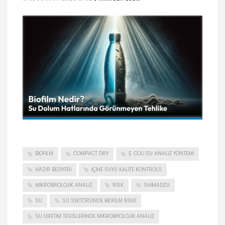
BIOFILM
COMPACT DRY
E. COLI SU ANALIZ YÖNTEMI
HAZIR BESIYERI
IÇME SUYU KALITE KONTROLÜ
MIKROBIYOLOJIK ANALIZ
RISK
SHIMADZU
SU
SU SEKTÖRÜNDE BIOFILM RISKI
SU ÜRETIM TESISLERINDE MIKROBIYOLOJIK ANALIZ