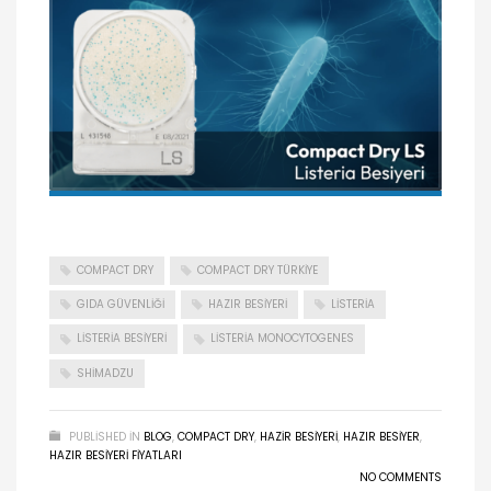
COMPACT DRY
COMPACT DRY TÜRKIYE
GIDA GÜVENLIĞI
HAZIR BESIYERI
LISTERIA
LISTERIA BESIYERI
LISTERIA MONOCYTOGENES
SHIMADZU
PUBLISHED IN
BLOG
,
COMPACT DRY
,
HAZIR BESIYERI
,
HAZIR BESIYER
,
HAZIR BESIYERI FIYATLARI
NO COMMENTS