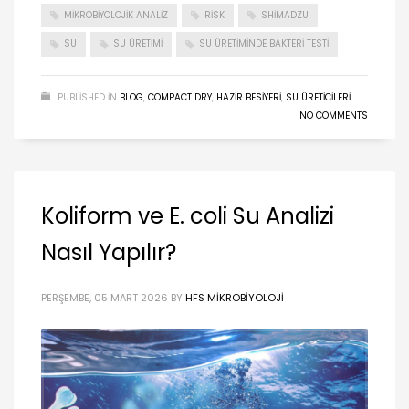
MIKROBIYOLOJIK ANALIZ
RISK
SHIMADZU
SU
SU ÜRETIMI
SU ÜRETIMINDE BAKTERI TESTI
PUBLISHED IN
BLOG
,
COMPACT DRY
,
HAZIR BESIYERI
,
SU ÜRETICILERI
NO COMMENTS
Koliform ve E. coli Su Analizi
Nasıl Yapılır?
PERŞEMBE, 05 MART 2026
BY
HFS MIKROBIYOLOJI