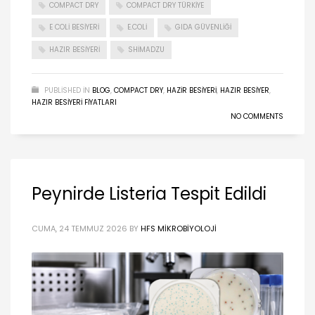
COMPACT DRY
COMPACT DRY TÜRKIYE
E COLI BESIYERI
E.COLI
GIDA GÜVENLIĞI
HAZIR BESIYERI
SHIMADZU
PUBLISHED IN
BLOG
,
COMPACT DRY
,
HAZIR BESIYERI
,
HAZIR BESIYER
,
HAZIR BESIYERI FIYATLARI
NO COMMENTS
Peynirde Listeria Tespit Edildi
CUMA, 24 TEMMUZ 2026
BY
HFS MIKROBIYOLOJI