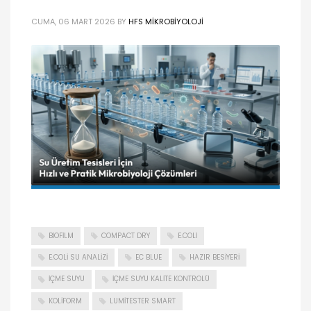
CUMA, 06 MART 2026
BY
HFS MIKROBIYOLOJI
BIOFILM
COMPACT DRY
E.COLI
E.COLI SU ANALIZI
EC BLUE
HAZIR BESIYERI
IÇME SUYU
IÇME SUYU KALITE KONTROLÜ
KOLIFORM
LUMITESTER SMART