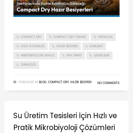
COMPACT DRY
COMPACT DRY TÜRKIYE
FIRINCILIK
GIDA GÜVENLIĞI
HAZIR BESIYERI
HUBUBAT
MIKROBIYOLOJIK ANALIZ
RAF ÖMRÜ
ŞEKERLEME
SHIMADZU
PUBLISHED IN
BLOG
,
COMPACT DRY
,
HAZIR BESIYERI
NO COMMENTS
Su Üretim Tesisleri İçin Hızlı ve
Pratik Mikrobiyoloji Çözümleri