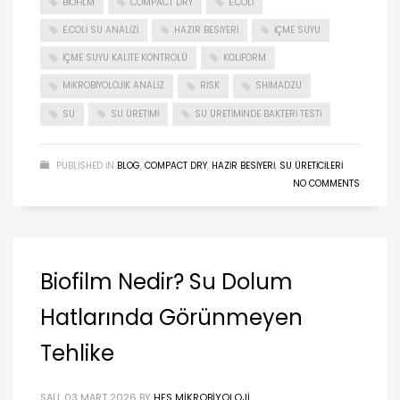
BIOFILM
COMPACT DRY
E.COLI
E.COLI SU ANALIZI
HAZIR BESIYERI
IÇME SUYU
IÇME SUYU KALITE KONTROLÜ
KOLIFORM
MIKROBIYOLOJIK ANALIZ
RISK
SHIMADZU
SU
SU ÜRETIMI
SU ÜRETIMINDE BAKTERI TESTI
PUBLISHED IN
BLOG
,
COMPACT DRY
,
HAZIR BESIYERI
,
SU ÜRETICILERI
NO COMMENTS
Biofilm Nedir? Su Dolum
Hatlarında Görünmeyen
Tehlike
SALI, 03 MART 2026
BY
HFS MIKROBIYOLOJI