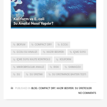
BIOFILM
COMPACT DRY
E.COLI
E.COLI SU ANALIZI
HAZIR BESIYERI
IÇME SUYU
IÇME SUYU KALITE KONTROLÜ
KOLIFORM
MIKROBIYOLOJIK ANALIZ
RISK
SHIMADZU
SU
SU ÜRETIMI
SU ÜRETIMINDE BAKTERI TESTI
PUBLISHED IN
BLOG
,
COMPACT DRY
,
HAZIR BESIYERI
,
SU ÜRETICILERI
NO COMMENTS