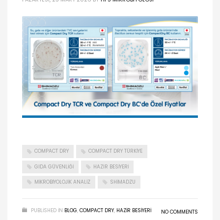
COMPACT DRY
COMPACT DRY TÜRKIYE
GIDA GÜVENLIĞI
HAZIR BESIYERI
MIKROBIYOLOJIK ANALIZ
SHIMADZU
PUBLISHED IN
BLOG
,
COMPACT DRY
,
HAZIR BESIYERI
NO COMMENTS