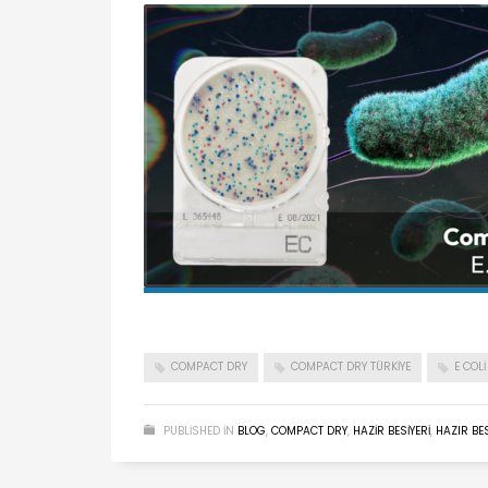
COMPACT DRY
COMPACT DRY TÜRKIYE
E COLI
PUBLISHED IN
BLOG
,
COMPACT DRY
,
HAZIR BESIYERI
,
HAZIR BE