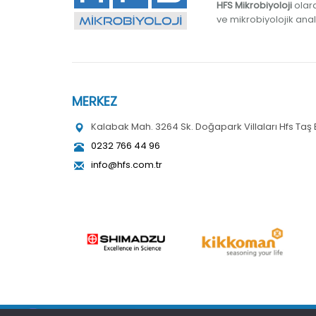
HFS Mikrobiyoloji
olara
ve mikrobiyolojik ana
MERKEZ
Kalabak Mah. 3264 Sk. Doğapark Villaları Hfs Taş Ev
0232 766 44 96
info@hfs.com.tr