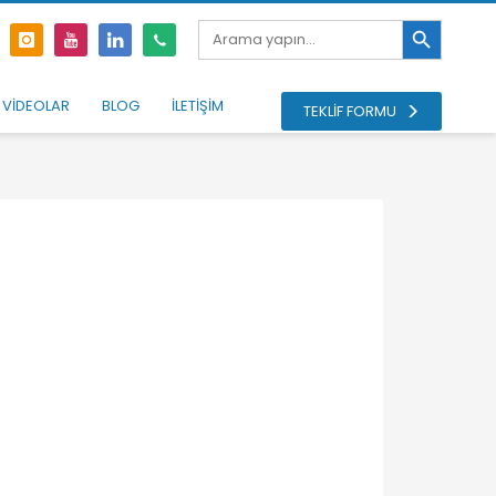
Search Button
Search
for:
VİDEOLAR
BLOG
İLETİŞİM
TEKLİF FORMU