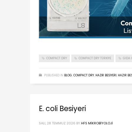
COMPACT DRY
COMPACT DRY TÜRKIYE
GIDA 
PUBLISHED IN
BLOG
,
COMPACT DRY
,
HAZIR BESIYERI
,
HAZIR BE
E. coli Besiyeri
SALI, 28 TEMMUZ 2026
BY
HFS MIKROBIYOLOJI