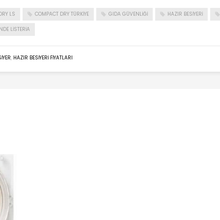
DRY LS
COMPACT DRY TÜRKIYE
GIDA GÜVENLIĞI
HAZIR BESIYERI
NDE LISTERIA
SIYER
,
HAZIR BESIYERI FIYATLARI