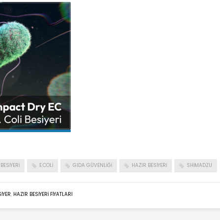
 BESIYERI
E.COLI
GIDA GÜVENLIĞI
HAZIR BESIYERI
SHIMADZU
SIYER
,
HAZIR BESIYERI FIYATLARI