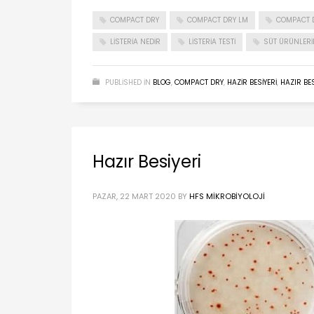
COMPACT DRY
COMPACT DRY LM
COMPACT 
LISTERIA NEDIR
LISTERIA TESTI
SÜT ÜRÜNLERI
PUBLISHED IN
BLOG
,
COMPACT DRY
,
HAZIR BESIYERI
,
HAZIR BE
Hazır Besiyeri
PAZAR, 22 MART 2020
BY
HFS MIKROBIYOLOJI