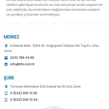
sektörü gibi hijyen kontrolü ve mikrobiyolojik analiz yapılan bir
çok sektörde, bu kontrollerin sağlanması amacıyla modern
ve yenilikçi çözümler sunmaktayız...
MERKEZ
Kalabak Mah. 3264 Sk. Doğapark Villaları Hfs Taş Ev, Urla,
İzmir
0232 766 44 96
info@hfs.com.tr
ŞUBE
Torasan Mahallesi 622 Sokak No:10 Urla, İzmir
0 (533) 206 72 35
0 (533) 206 72 34