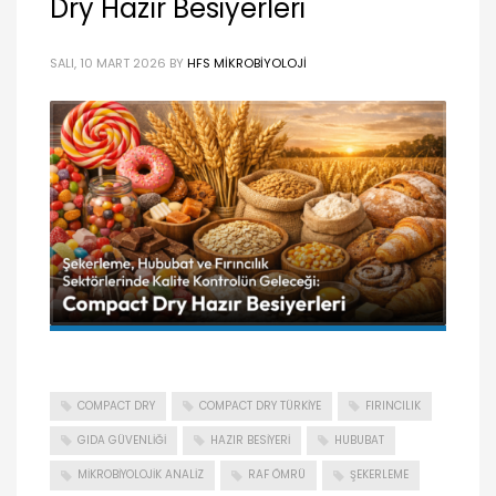
Dry Hazır Besiyerleri
SALI, 10 MART 2026
BY
HFS MIKROBIYOLOJI
COMPACT DRY
COMPACT DRY TÜRKIYE
FIRINCILIK
GIDA GÜVENLIĞI
HAZIR BESIYERI
HUBUBAT
MIKROBIYOLOJIK ANALIZ
RAF ÖMRÜ
ŞEKERLEME