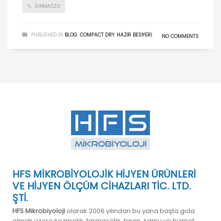
SHIMADZU
PUBLISHED IN
BLOG
,
COMPACT DRY
,
HAZIR BESIYERI
NO COMMENTS
HFS MİKROBİYOLOJİK HİJYEN ÜRÜNLERİ
VE HİJYEN ÖLÇÜM CİHAZLARI TİC. LTD.
ŞTİ.
HFS Mikrobiyoloji
olarak 2006 yılından bu yana başta gıda
olmak üzere kozmetik, farmasötik, tarım, kamu ve hizmet