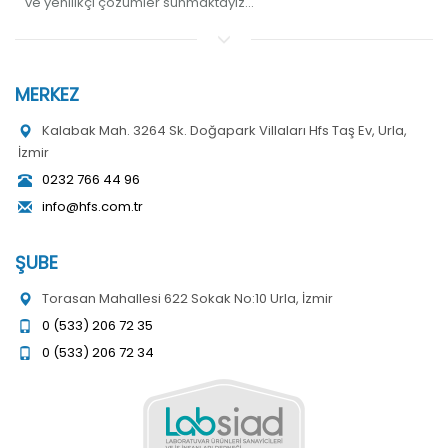
ve yenilikçi çözümler sunmaktayız...
MERKEZ
Kalabak Mah. 3264 Sk. Doğapark Villaları Hfs Taş Ev, Urla,
İzmir
0232 766 44 96
info@hfs.com.tr
ŞUBE
Torasan Mahallesi 622 Sokak No:10 Urla, İzmir
0 (533) 206 72 35
0 (533) 206 72 34