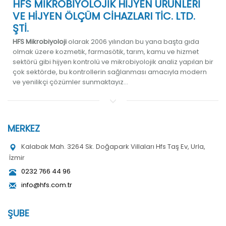
HFS MİKROBİYOLOJİK HİJYEN ÜRÜNLERİ
VE HİJYEN ÖLÇÜM CİHAZLARI TİC. LTD.
ŞTİ.
HFS Mikrobiyoloji
olarak 2006 yılından bu yana başta gıda
olmak üzere kozmetik, farmasötik, tarım, kamu ve hizmet
sektörü gibi hijyen kontrolü ve mikrobiyolojik analiz yapılan bir
çok sektörde, bu kontrollerin sağlanması amacıyla modern
ve yenilikçi çözümler sunmaktayız...
MERKEZ
Kalabak Mah. 3264 Sk. Doğapark Villaları Hfs Taş Ev, Urla,
İzmir
0232 766 44 96
info@hfs.com.tr
ŞUBE