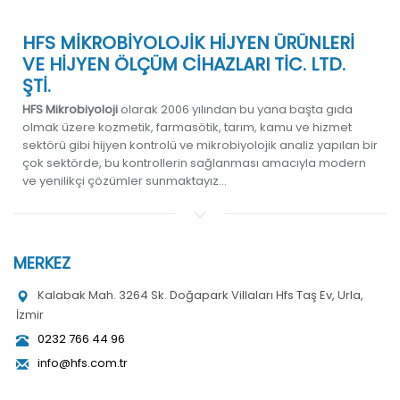
HFS MİKROBİYOLOJİK HİJYEN ÜRÜNLERİ
VE HİJYEN ÖLÇÜM CİHAZLARI TİC. LTD.
ŞTİ.
HFS Mikrobiyoloji
olarak 2006 yılından bu yana başta gıda
olmak üzere kozmetik, farmasötik, tarım, kamu ve hizmet
sektörü gibi hijyen kontrolü ve mikrobiyolojik analiz yapılan bir
çok sektörde, bu kontrollerin sağlanması amacıyla modern
ve yenilikçi çözümler sunmaktayız...
MERKEZ
Kalabak Mah. 3264 Sk. Doğapark Villaları Hfs Taş Ev, Urla,
İzmir
0232 766 44 96
info@hfs.com.tr