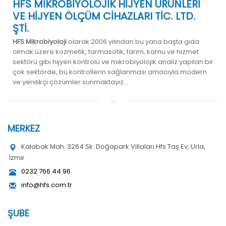
HFS MİKROBİYOLOJİK HİJYEN ÜRÜNLERİ
VE HİJYEN ÖLÇÜM CİHAZLARI TİC. LTD.
ŞTİ.
HFS Mikrobiyoloji
olarak 2006 yılından bu yana başta gıda
olmak üzere kozmetik, farmasötik, tarım, kamu ve hizmet
sektörü gibi hijyen kontrolü ve mikrobiyolojik analiz yapılan bir
çok sektörde, bu kontrollerin sağlanması amacıyla modern
ve yenilikçi çözümler sunmaktayız...
MERKEZ
Kalabak Mah. 3264 Sk. Doğapark Villaları Hfs Taş Ev, Urla,
İzmir
0232 766 44 96
info@hfs.com.tr
ŞUBE