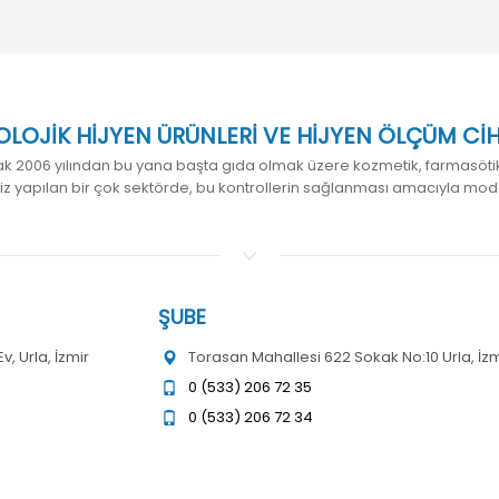
LOJİK HİJYEN ÜRÜNLERİ VE HİJYEN ÖLÇÜM CİHAZ
k 2006 yılından bu yana başta gıda olmak üzere kozmetik, farmasötik,
liz yapılan bir çok sektörde, bu kontrollerin sağlanması amacıyla mod
ŞUBE
, Urla, İzmir
Torasan Mahallesi 622 Sokak No:10 Urla, İzm
0 (533) 206 72 35
0 (533) 206 72 34