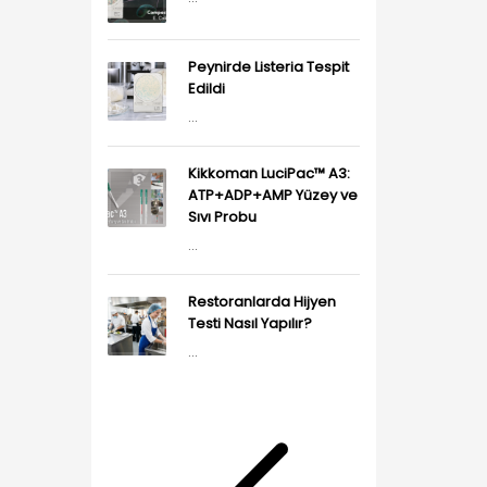
Peynirde Listeria Tespit
Edildi
...
Kikkoman LuciPac™ A3:
ATP+ADP+AMP Yüzey ve
Sıvı Probu
...
Restoranlarda Hijyen
Testi Nasıl Yapılır?
...