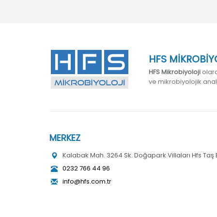
HFS MİKROBİYO
HFS Mikrobiyoloji
olara
ve mikrobiyolojik ana
MERKEZ
Kalabak Mah. 3264 Sk. Doğapark Villaları Hfs Taş Ev
0232 766 44 96
info@hfs.com.tr