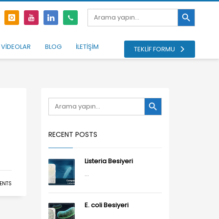
Search Button
Search
for:
VİDEOLAR
BLOG
İLETİŞİM
TEKLİF FORMU
Search Button
Search
for:
RECENT POSTS
Listeria Besiyeri
...
ENTS
E. coli Besiyeri
...