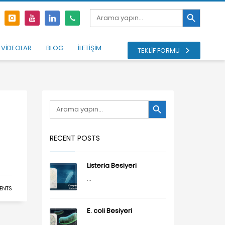
Search Button
Search
for:
VİDEOLAR
BLOG
İLETİŞİM
TEKLİF FORMU
Search Button
Search
for:
RECENT POSTS
Listeria Besiyeri
...
ENTS
E. coli Besiyeri
...