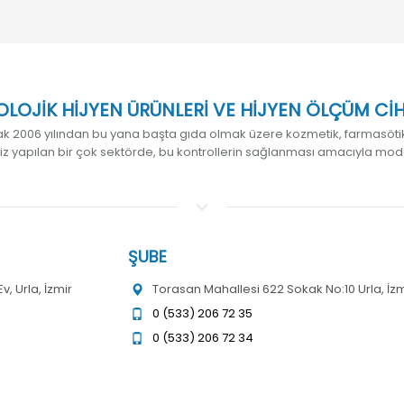
LOJİK HİJYEN ÜRÜNLERİ VE HİJYEN ÖLÇÜM CİHAZ
k 2006 yılından bu yana başta gıda olmak üzere kozmetik, farmasötik,
liz yapılan bir çok sektörde, bu kontrollerin sağlanması amacıyla mod
ŞUBE
, Urla, İzmir
Torasan Mahallesi 622 Sokak No:10 Urla, İzm
0 (533) 206 72 35
0 (533) 206 72 34