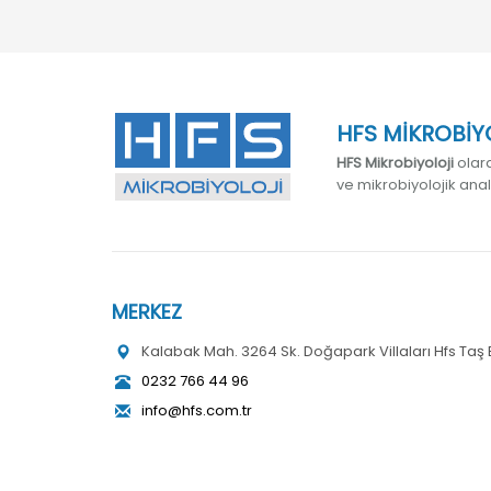
HFS MİKROBİYO
HFS Mikrobiyoloji
olara
ve mikrobiyolojik ana
MERKEZ
Kalabak Mah. 3264 Sk. Doğapark Villaları Hfs Taş Ev
0232 766 44 96
info@hfs.com.tr