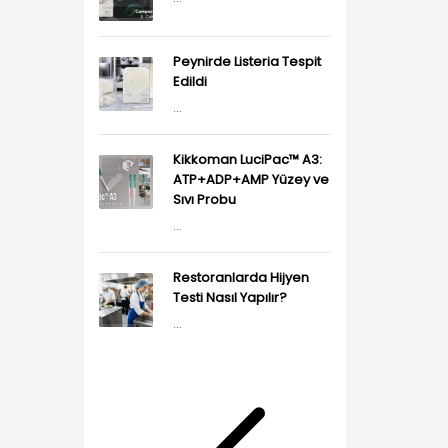
Peynirde Listeria Tespit
Edildi
...
Kikkoman LuciPac™ A3:
ATP+ADP+AMP Yüzey ve
Sıvı Probu
...
Restoranlarda Hijyen
Testi Nasıl Yapılır?
...