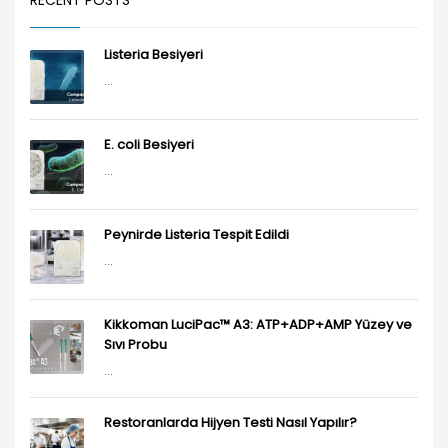
RECENT POSTS
Listeria Besiyeri
...
E. coli Besiyeri
...
Peynirde Listeria Tespit Edildi
...
Kikkoman LuciPac™ A3: ATP+ADP+AMP Yüzey ve
Sıvı Probu
...
Restoranlarda Hijyen Testi Nasıl Yapılır?