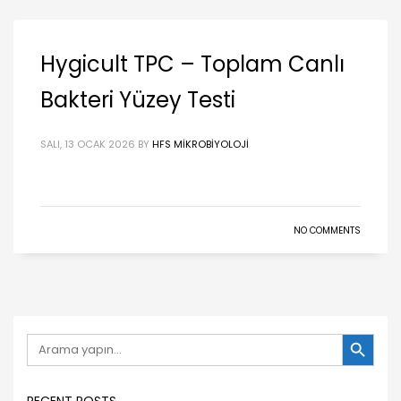
Hygicult TPC – Toplam Canlı
Bakteri Yüzey Testi
SALI, 13 OCAK 2026
BY
HFS MIKROBIYOLOJI
NO COMMENTS
Search Button
Search
for: