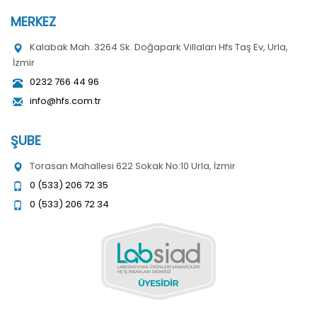
MERKEZ
Kalabak Mah. 3264 Sk. Doğapark Villaları Hfs Taş Ev, Urla,
İzmir
0232 766 44 96
info@hfs.com.tr
ŞUBE
Torasan Mahallesi 622 Sokak No:10 Urla, İzmir
0 (533) 206 72 35
0 (533) 206 72 34