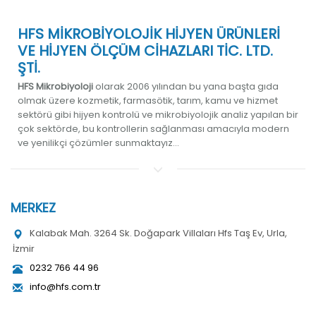
HFS MİKROBİYOLOJİK HİJYEN ÜRÜNLERİ
VE HİJYEN ÖLÇÜM CİHAZLARI TİC. LTD.
ŞTİ.
HFS Mikrobiyoloji
olarak 2006 yılından bu yana başta gıda
olmak üzere kozmetik, farmasötik, tarım, kamu ve hizmet
sektörü gibi hijyen kontrolü ve mikrobiyolojik analiz yapılan bir
çok sektörde, bu kontrollerin sağlanması amacıyla modern
ve yenilikçi çözümler sunmaktayız...
MERKEZ
Kalabak Mah. 3264 Sk. Doğapark Villaları Hfs Taş Ev, Urla,
İzmir
0232 766 44 96
info@hfs.com.tr