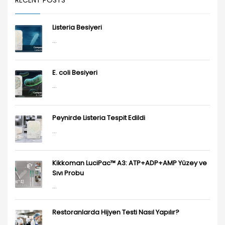
RECENT POSTS
Listeria Besiyeri
...
E. coli Besiyeri
...
Peynirde Listeria Tespit Edildi
...
Kikkoman LuciPac™ A3: ATP+ADP+AMP Yüzey ve
Sıvı Probu
...
Restoranlarda Hijyen Testi Nasıl Yapılır?