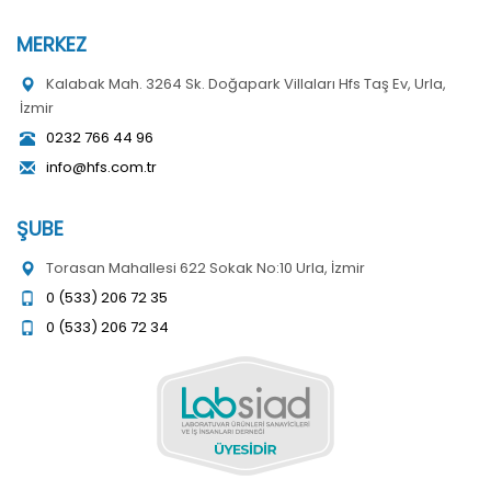
MERKEZ
Kalabak Mah. 3264 Sk. Doğapark Villaları Hfs Taş Ev, Urla,
İzmir
0232 766 44 96
info@hfs.com.tr
ŞUBE
Torasan Mahallesi 622 Sokak No:10 Urla, İzmir
0 (533) 206 72 35
0 (533) 206 72 34