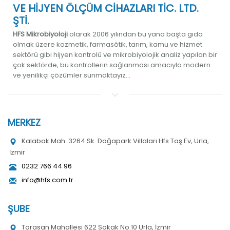
VE HİJYEN ÖLÇÜM CİHAZLARI TİC. LTD.
ŞTİ.
HFS Mikrobiyoloji
olarak 2006 yılından bu yana başta gıda
olmak üzere kozmetik, farmasötik, tarım, kamu ve hizmet
sektörü gibi hijyen kontrolü ve mikrobiyolojik analiz yapılan bir
çok sektörde, bu kontrollerin sağlanması amacıyla modern
ve yenilikçi çözümler sunmaktayız...
MERKEZ
Kalabak Mah. 3264 Sk. Doğapark Villaları Hfs Taş Ev, Urla,
İzmir
0232 766 44 96
info@hfs.com.tr
ŞUBE
Torasan Mahallesi 622 Sokak No:10 Urla, İzmir