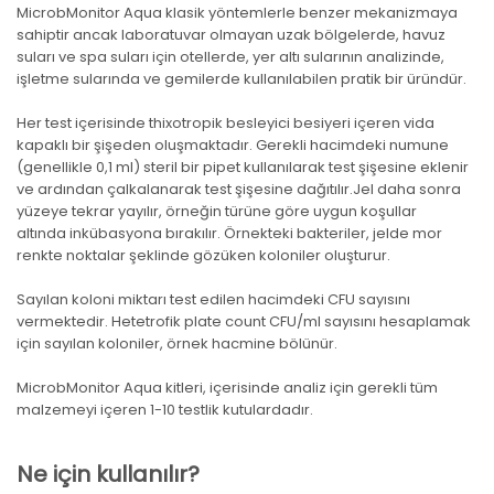
MicrobMonitor Aqua klasik yöntemlerle benzer mekanizmaya
sahiptir ancak laboratuvar olmayan uzak bölgelerde, havuz
suları ve spa suları için otellerde, yer altı sularının analizinde,
işletme sularında ve gemilerde kullanılabilen pratik bir üründür.
Her test içerisinde thixotropik besleyici besiyeri içeren vida
kapaklı bir şişeden oluşmaktadır. Gerekli hacimdeki numune
(genellikle 0,1 ml) steril bir pipet kullanılarak test şişesine eklenir
ve ardından çalkalanarak test şişesine dağıtılır.Jel daha sonra
yüzeye tekrar yayılır, örneğin türüne göre uygun koşullar
altında inkübasyona bırakılır. Örnekteki bakteriler, jelde mor
renkte noktalar şeklinde gözüken koloniler oluşturur.
Sayılan koloni miktarı test edilen hacimdeki CFU sayısını
vermektedir. Hetetrofik plate count CFU/ml sayısını hesaplamak
için sayılan koloniler, örnek hacmine bölünür.
MicrobMonitor Aqua kitleri, içerisinde analiz için gerekli tüm
malzemeyi içeren 1-10 testlik kutulardadır.
Ne için kullanılır?