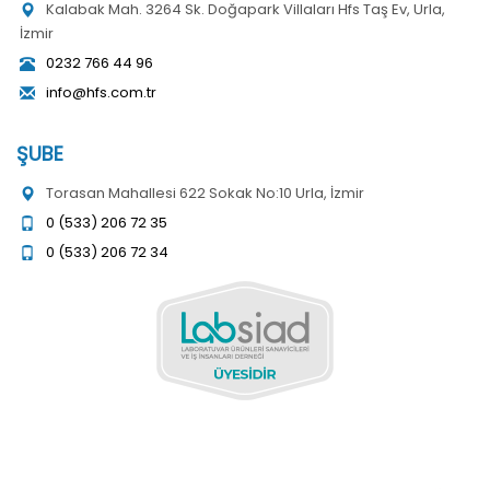
Kalabak Mah. 3264 Sk. Doğapark Villaları Hfs Taş Ev, Urla,
İzmir
0232 766 44 96
info@hfs.com.tr
ŞUBE
Torasan Mahallesi 622 Sokak No:10 Urla, İzmir
0 (533) 206 72 35
0 (533) 206 72 34