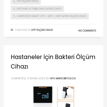
ATP ÖLÇÜM CIHAZI
HASTANE VE TIBBI CIHAZ HIJYEN CIHAZI
LUMITESTER SMART ATP + ADP + AMP HIJYEN ÖLÇÜM CIHAZI
PUBLISHED IN
ATP ÖLÇÜM CIHAZI
NO COMMENTS
Hastaneler İçin Bakteri Ölçüm
Cihazı
CUMARTESI, 11 NISAN 2020
BY
HFS MIKROBIYOLOJI