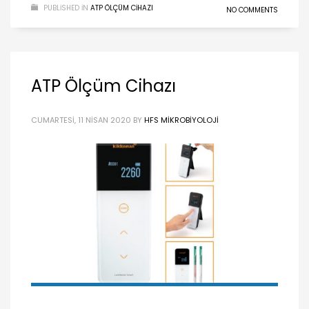
PUBLISHED IN
ATP ÖLÇÜM CIHAZI
NO COMMENTS
ATP Ölçüm Cihazı
CUMARTESI, 11 NISAN 2020
BY
HFS MIKROBIYOLOJI