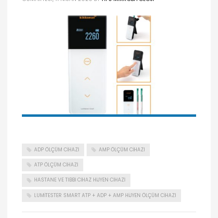
ADP ÖLÇÜM CIHAZI
AMP ÖLÇÜM CIHAZI
ATP ÖLÇÜM CIHAZI
HASTANE VE TIBBI CIHAZ HIJYEN CIHAZI
LUMITESTER SMART ATP + ADP + AMP HIJYEN ÖLÇÜM CIHAZI