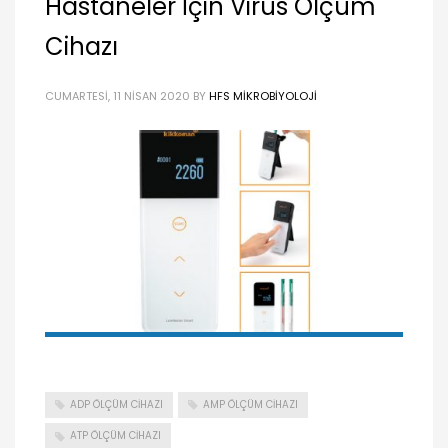
Hastaneler İçin Virüs Ölçüm
Cihazı
CUMARTESI, 11 NISAN 2020
BY
HFS MIKROBIYOLOJI
ADP ÖLÇÜM CIHAZI
AMP ÖLÇÜM CIHAZI
ATP ÖLÇÜM CIHAZI