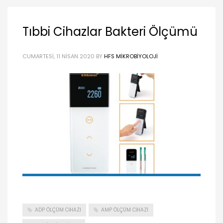
Tıbbi Cihazlar Bakteri Ölçümü
CUMARTESI, 11 NISAN 2020
BY
HFS MIKROBIYOLOJI
ADP ÖLÇÜM CIHAZI
AMP ÖLÇÜM CIHAZI