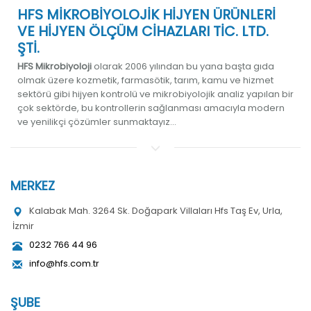
HFS MİKROBİYOLOJİK HİJYEN ÜRÜNLERİ
VE HİJYEN ÖLÇÜM CİHAZLARI TİC. LTD.
ŞTİ.
HFS Mikrobiyoloji
olarak 2006 yılından bu yana başta gıda
olmak üzere kozmetik, farmasötik, tarım, kamu ve hizmet
sektörü gibi hijyen kontrolü ve mikrobiyolojik analiz yapılan bir
çok sektörde, bu kontrollerin sağlanması amacıyla modern
ve yenilikçi çözümler sunmaktayız...
MERKEZ
Kalabak Mah. 3264 Sk. Doğapark Villaları Hfs Taş Ev, Urla,
İzmir
0232 766 44 96
info@hfs.com.tr
ŞUBE