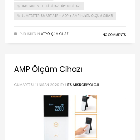
HASTANE VE TIBBI CIHAZ HIJYEN CIHAZI
LUMITESTER SMART ATP + ADP + AMP HIJYEN ÖLÇÜM CIHAZI
PUBLISHED IN
ATP ÖLÇÜM CIHAZI
NO COMMENTS
AMP Ölçüm Cihazı
CUMARTESI, 11 NISAN 2020
BY
HFS MIKROBIYOLOJI