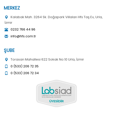
MERKEZ
Kalabak Mah. 3264 Sk. Doğapark Villaları Hfs Taş Ev, Urla,
İzmir
0232 766 44 96
info@hfs.com.tr
ŞUBE
Torasan Mahallesi 622 Sokak No:10 Urla, İzmir
0 (533) 206 72 35
0 (533) 206 72 34