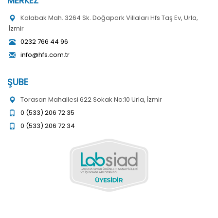
MERKEZ
Kalabak Mah. 3264 Sk. Doğapark Villaları Hfs Taş Ev, Urla,
İzmir
0232 766 44 96
info@hfs.com.tr
ŞUBE
Torasan Mahallesi 622 Sokak No:10 Urla, İzmir
0 (533) 206 72 35
0 (533) 206 72 34