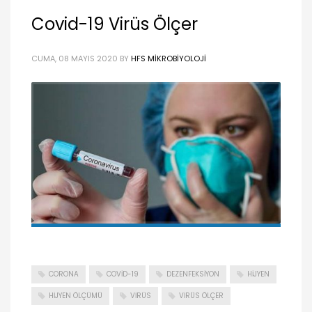
Covid-19 Virüs Ölçer
CUMA, 08 MAYIS 2020
BY
HFS MIKROBIYOLOJI
CORONA
COVID-19
DEZENFEKSIYON
HIJYEN
HIJYEN ÖLÇÜMÜ
VIRÜS
VIRÜS ÖLÇER