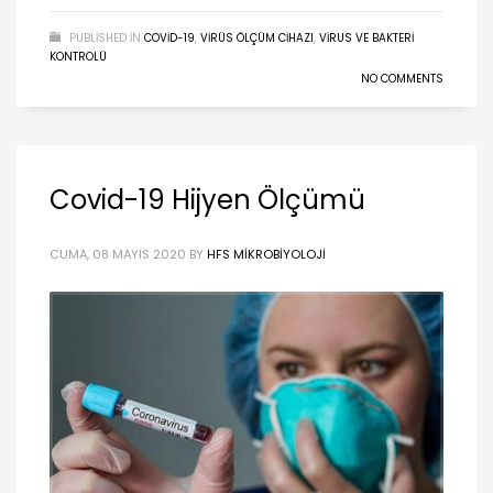
PUBLISHED IN
COVID-19
,
VIRÜS ÖLÇÜM CIHAZI
,
VIRUS VE BAKTERI
KONTROLÜ
NO COMMENTS
Covid-19 Hijyen Ölçümü
CUMA, 08 MAYIS 2020
BY
HFS MIKROBIYOLOJI