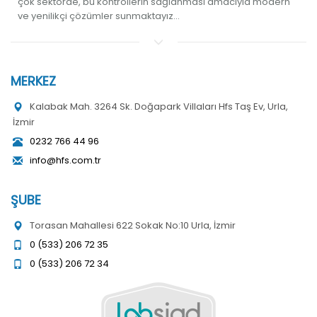
çok sektörde, bu kontrollerin sağlanması amacıyla modern
ve yenilikçi çözümler sunmaktayız...
MERKEZ
Kalabak Mah. 3264 Sk. Doğapark Villaları Hfs Taş Ev, Urla,
İzmir
0232 766 44 96
info@hfs.com.tr
ŞUBE
Torasan Mahallesi 622 Sokak No:10 Urla, İzmir
0 (533) 206 72 35
0 (533) 206 72 34