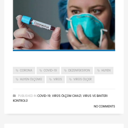
CORONA
COVID-19
DEZENFEKSIYON
HIJYEN
HIJYEN ÖLÇÜMÜ
VIRÜS
VIRÜS ÖLÇER
PUBLISHED IN
COVID-19
,
VIRÜS ÖLÇÜM CIHAZI
,
VIRUS VE BAKTERI
KONTROLÜ
NO COMMENTS