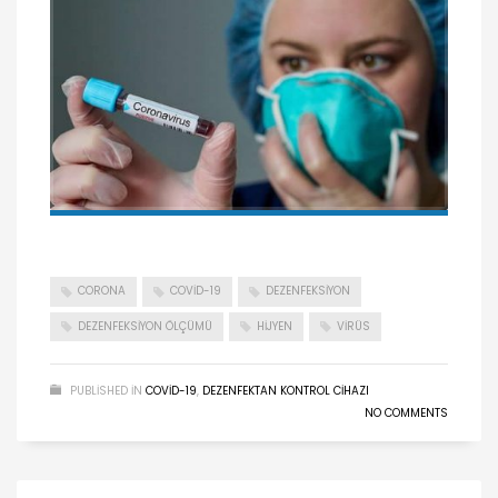
CORONA
COVID-19
DEZENFEKSIYON
DEZENFEKSIYON ÖLÇÜMÜ
HIJYEN
VIRÜS
PUBLISHED IN
COVID-19
,
DEZENFEKTAN KONTROL CIHAZI
NO COMMENTS