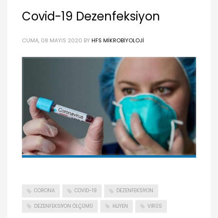
Covid-19 Dezenfeksiyon
CUMA, 08 MAYIS 2020
BY
HFS MIKROBIYOLOJI
CORONA
COVID-19
DEZENFEKSIYON
DEZENFEKSIYON ÖLÇÜMÜ
HIJYEN
VIRÜS