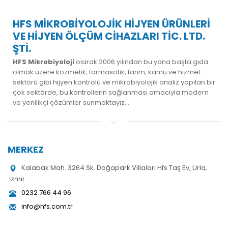
HFS MİKROBİYOLOJİK HİJYEN ÜRÜNLERİ
VE HİJYEN ÖLÇÜM CİHAZLARI TİC. LTD.
ŞTİ.
HFS Mikrobiyoloji
olarak 2006 yılından bu yana başta gıda
olmak üzere kozmetik, farmasötik, tarım, kamu ve hizmet
sektörü gibi hijyen kontrolü ve mikrobiyolojik analiz yapılan bir
çok sektörde, bu kontrollerin sağlanması amacıyla modern
ve yenilikçi çözümler sunmaktayız...
MERKEZ
Kalabak Mah. 3264 Sk. Doğapark Villaları Hfs Taş Ev, Urla,
İzmir
0232 766 44 96
info@hfs.com.tr