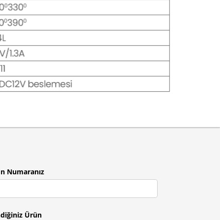
on Numaranız
ndiğiniz Ürün