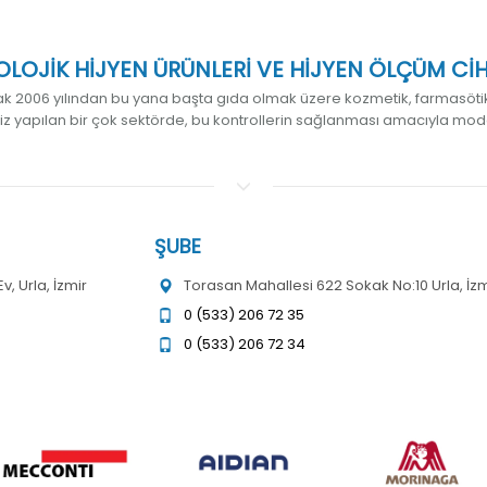
LOJİK HİJYEN ÜRÜNLERİ VE HİJYEN ÖLÇÜM CİHAZ
k 2006 yılından bu yana başta gıda olmak üzere kozmetik, farmasötik,
liz yapılan bir çok sektörde, bu kontrollerin sağlanması amacıyla mod
ŞUBE
, Urla, İzmir
Torasan Mahallesi 622 Sokak No:10 Urla, İzm
0 (533) 206 72 35
0 (533) 206 72 34