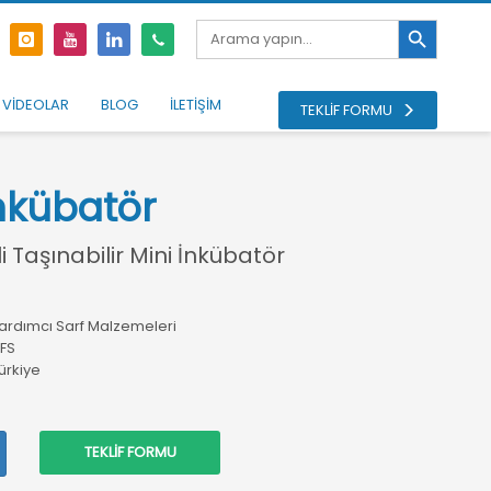
Search Button
Search
for:
VİDEOLAR
BLOG
İLETİŞİM
TEKLİF FORMU
İnkübatör
i Taşınabilir Mini İnkübatör
ardımcı Sarf Malzemeleri
FS
ürkiye
TEKLİF FORMU