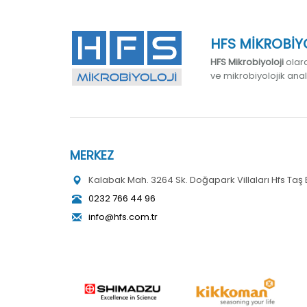
HFS MİKROBİYO
HFS Mikrobiyoloji
olara
ve mikrobiyolojik ana
MERKEZ
Kalabak Mah. 3264 Sk. Doğapark Villaları Hfs Taş Ev
0232 766 44 96
info@hfs.com.tr