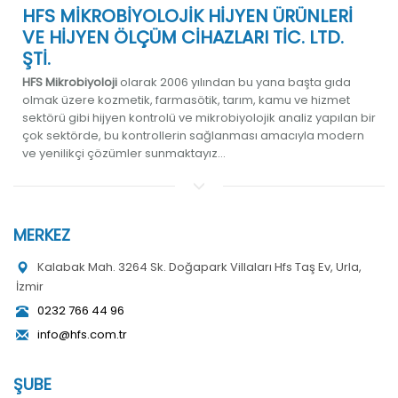
HFS MİKROBİYOLOJİK HİJYEN ÜRÜNLERİ
VE HİJYEN ÖLÇÜM CİHAZLARI TİC. LTD.
ŞTİ.
HFS Mikrobiyoloji
olarak 2006 yılından bu yana başta gıda
olmak üzere kozmetik, farmasötik, tarım, kamu ve hizmet
sektörü gibi hijyen kontrolü ve mikrobiyolojik analiz yapılan bir
çok sektörde, bu kontrollerin sağlanması amacıyla modern
ve yenilikçi çözümler sunmaktayız...
MERKEZ
Kalabak Mah. 3264 Sk. Doğapark Villaları Hfs Taş Ev, Urla,
İzmir
0232 766 44 96
info@hfs.com.tr
ŞUBE