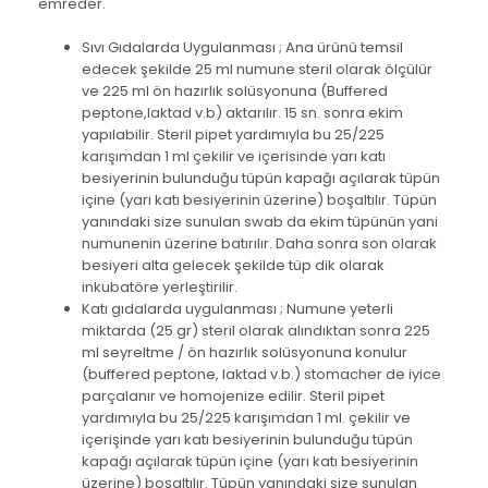
emreder.
Sıvı Gıdalarda Uygulanması ; Ana ürünü temsil
edecek şekilde 25 ml numune steril olarak ölçülür
ve 225 ml ön hazırlık solüsyonuna (Buffered
peptone,laktad v.b) aktarılır. 15 sn. sonra ekim
yapılabilir. Steril pipet yardımıyla bu 25/225
karışımdan 1 ml çekilir ve içerisinde yarı katı
besiyerinin bulunduğu tüpün kapağı açılarak tüpün
içine (yarı katı besiyerinin üzerine) boşaltılır. Tüpün
yanındaki size sunulan swab da ekim tüpünün yani
numunenin üzerine batırılır. Daha sonra son olarak
besiyeri alta gelecek şekilde tüp dik olarak
inkubatöre yerleştirilir.
Katı gıdalarda uygulanması ; Numune yeterli
miktarda (25 gr) steril olarak alındıktan sonra 225
ml seyreltme / ön hazırlık solüsyonuna konulur
(buffered peptone, laktad v.b.) stomacher de iyice
parçalanır ve homojenize edilir. Steril pipet
yardımıyla bu 25/225 karışımdan 1 ml. çekilir ve
içerişinde yarı katı besiyerinin bulunduğu tüpün
kapağı açılarak tüpün içine (yarı katı besiyerinin
üzerine) boşaltılır. Tüpün yanındaki size sunulan