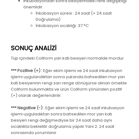
İnkübasyondan sonra besiyerindeki renk değişikliği
önemlidir.
İnkübasyon süresi : 24 saat (+ 24 saat
Doğrulama)
İnkübasyon sıcaklığı: 37 °C
SONUÇ ANALİZİ
Tüp içindeki Coliform yarı katı besiyeri normalde mordur.
*** Pozitive (+) :
Eğer ekim işlemi ve 24 saat inkubasyon
işlemi uygulandıktan sonra yukarıda bahsedilen mor yarı
katı besiyerinin rengi sarı renge dönüşürse alınan örnekte
Coliform bulunmakta ve ürün Coliform yönünden pozitif
(+) olarak değerlendirilir.
*** Negative (-) :
Eğer ekim işlemi ve 24 saat inkubasyon
işlemi uyguladıktan sonra bahsedilen mor yarı katı
besiyeri rengi değişmediyse bir 24 saat daha aynı
sıcaklıkta bekletilir doğrulama yapılır.Yani 2. 24 saat
sonrasında yorumlanır.