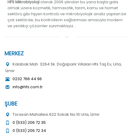
HFS Mikrobiyoloji
olarak 2006 yılından bu yana başta gıda
olmak üzere kozmetik, farmasötik, tarım, kamu ve hizmet
sektörü gibi hijyen kontrolü ve mikrobiyolojik analiz yapılan bir
çok sektörde, bu kontrollerin sağlanması amacıyla modern
ve yenilikçi çözümler sunmaktayız...
MERKEZ
Kalabak Mah. 3264 Sk. Doğapark Villaları Hfs Taş Ev, Urla,
İzmir
0232 766 44 96
info@hfs.com.tr
ŞUBE
Torasan Mahallesi 622 Sokak No:10 Urla, İzmir
0 (533) 206 72 35
0 (533) 206 72 34