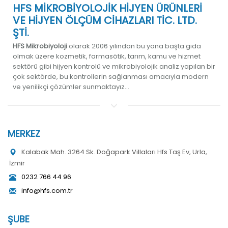
HFS MİKROBİYOLOJİK HİJYEN ÜRÜNLERİ
VE HİJYEN ÖLÇÜM CİHAZLARI TİC. LTD.
ŞTİ.
HFS Mikrobiyoloji
olarak 2006 yılından bu yana başta gıda
olmak üzere kozmetik, farmasötik, tarım, kamu ve hizmet
sektörü gibi hijyen kontrolü ve mikrobiyolojik analiz yapılan bir
çok sektörde, bu kontrollerin sağlanması amacıyla modern
ve yenilikçi çözümler sunmaktayız...
MERKEZ
Kalabak Mah. 3264 Sk. Doğapark Villaları Hfs Taş Ev, Urla,
İzmir
0232 766 44 96
info@hfs.com.tr
ŞUBE