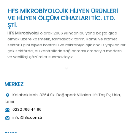
HFS MİKROBİYOLOJİK HİJYEN ÜRÜNLERİ
VE HİJYEN ÖLÇÜM CİHAZLARI TİC. LTD.
ŞTİ.
HFS Mikrobiyoloji
olarak 2006 yılından bu yana başta gıda
olmak üzere kozmetik, farmasötik, tarım, kamu ve hizmet
sektörü gibi hijyen kontrolü ve mikrobiyolojik analiz yapılan bir
çok sektörde, bu kontrollerin sağlanması amacıyla modern
ve yenilikçi çözümler sunmaktayız...
MERKEZ
Kalabak Mah. 3264 Sk. Doğapark Villaları Hfs Taş Ev, Urla,
İzmir
0232 766 44 96
info@hfs.com.tr