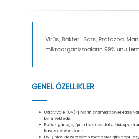
Virüs, Bakteri, Sars, Protozoa, Ma
mikroorganizmaların 99%’unu temi
GENEL ÖZELLİKLER
Ultraviyole (UV) ışınların antimikrobiyel etkisi ya
bilinmektedir.
Parlak güneş ışığının bakterisidal etkisi, spek
kaynaklanmaktadır.
UV ışınları dezenfektan maddeler gibi popülas