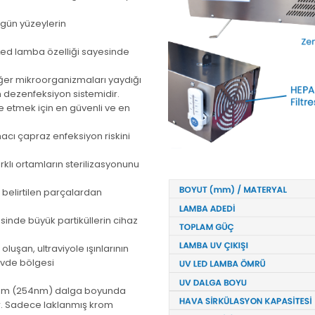
zgün yüzeylerin
Led lamba özelliği sayesinde
diğer mikroorganizmaları yaydığı
n dezenfeksiyon sistemidir.
e etmek için en güvenli ve en
acı çapraz enfeksiyon riskini
farklı ortamların sterilizasyonunu
belirtilen parçalardan
sinde büyük partiküllerin cihaz
uşan, ultraviyole ışınlarının
övde bölgesi
0 nm (254nm) dalga boyunda
ir. Sadece laklanmış krom