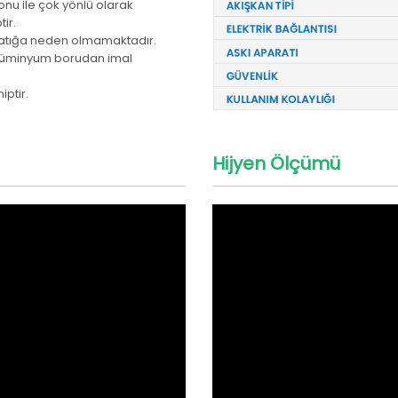
nu ile çok yönlü olarak
ir.
l atığa neden olmamaktadır.
alüminyum borudan imal
iptir.
Hijyen Ölçümü