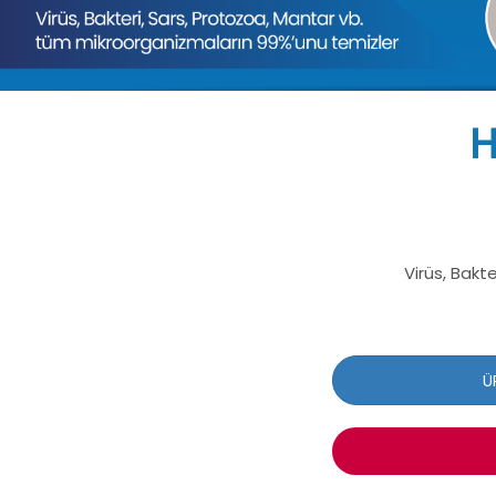
H
Virüs, Bakt
Ü