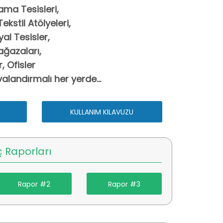
ama Tesisleri,
kstil Atölyeleri,
al Tesisler,
ağazaları,
, Ofisler
alandırmalı her yerde...
KULLANIM KILAVUZU
 Raporları
Rapor #2
Rapor #3