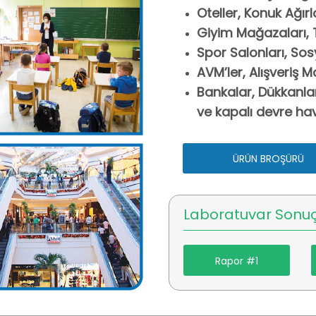
Oteller, Konuk Ağırl
Giyim Mağazaları, Te
Spor Salonları, Sosy
AVM’ler, Alışveriş M
Bankalar, Dükkanlar
ve kapalı devre hav
ÜRÜN BROŞÜRÜ
Laboratuvar Sonuç
Rapor #1