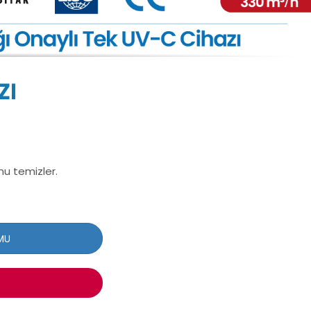
zı
nu temizler.
MU