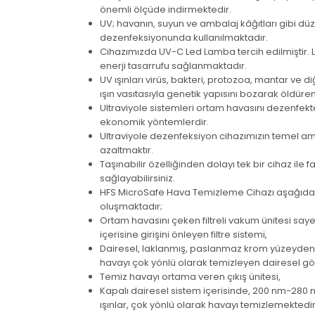
önemli ölçüde indirmektedir.
UV; havanın, suyun ve ambalaj kâğıtları gibi dü
dezenfeksiyonunda kullanılmaktadır.
Cihazımızda UV-C Led Lamba tercih edilmiştir. 
enerji tasarrufu sağlanmaktadır.
UV ışınları virüs, bakteri, protozoa, mantar ve 
ışın vasıtasıyla genetik yapısını bozarak öldüre
Ultraviyole sistemleri ortam havasını dezenfekt
ekonomik yöntemlerdir.
Ultraviyole dezenfeksiyon cihazımızın temel am
azaltmaktır.
Taşınabilir özelliğinden dolayı tek bir cihaz ile 
sağlayabilirsiniz.
HFS MicroSafe Hava Temizleme Cihazı aşağıda 
oluşmaktadır;
Ortam havasını çeken filtreli vakum ünitesi saye
içerisine girişini önleyen filtre sistemi,
Dairesel, laklanmış, paslanmaz krom yüzeyden ol
havayı çok yönlü olarak temizleyen dairesel g
Temiz havayı ortama veren çıkış ünitesi,
Kapalı dairesel sistem içerisinde, 200 nm-28
ışınlar, çok yönlü olarak havayı temizlemekted