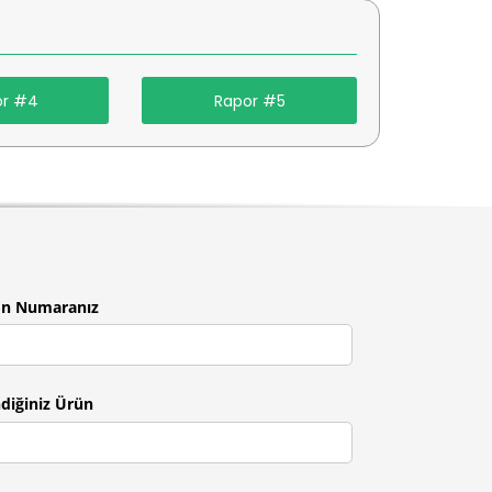
or #4
Rapor #5
on Numaranız
ndiğiniz Ürün