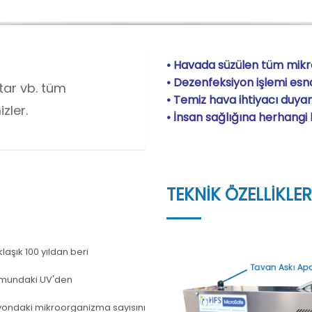
• Havada süzülen tüm mikro
• Dezenfeksiyon işlemi es
ntar vb. tüm
• Temiz hava ihtiyacı duyan
zler.
• İnsan sağlığına herhangi b
TEKNİK ÖZELLİKLER
klaşık 100 yıldan beri
trumundaki UV'den
yondaki mikroorganizma sayısını