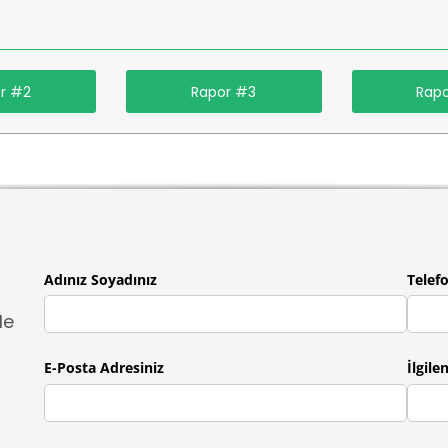
r #2
Rapor #3
Rap
Adınız Soyadınız
Telef
le
E-Posta Adresiniz
İlgile