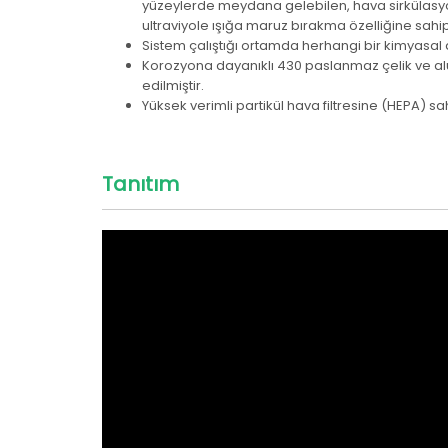
yüzeylerde meydana gelebilen, hava sirkülasyo
ultraviyole ışığa maruz bırakma özelliğine sahipt
Sistem çalıştığı ortamda herhangi bir kimyasa
Korozyona dayanıklı 430 paslanmaz çelik ve 
edilmiştir.
Yüksek verimli partikül hava filtresine (HEPA) sah
Tanıtım