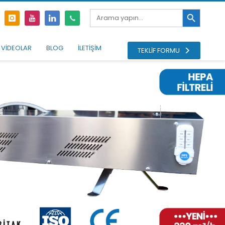
Search Button
Search
for:
VİDEOLAR
BLOG
İLETİŞİM
TEKLİF FORMU