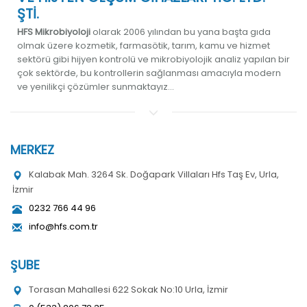
ŞTİ.
HFS Mikrobiyoloji
olarak 2006 yılından bu yana başta gıda
olmak üzere kozmetik, farmasötik, tarım, kamu ve hizmet
sektörü gibi hijyen kontrolü ve mikrobiyolojik analiz yapılan bir
çok sektörde, bu kontrollerin sağlanması amacıyla modern
ve yenilikçi çözümler sunmaktayız...
MERKEZ
Kalabak Mah. 3264 Sk. Doğapark Villaları Hfs Taş Ev, Urla,
İzmir
0232 766 44 96
info@hfs.com.tr
ŞUBE
Torasan Mahallesi 622 Sokak No:10 Urla, İzmir