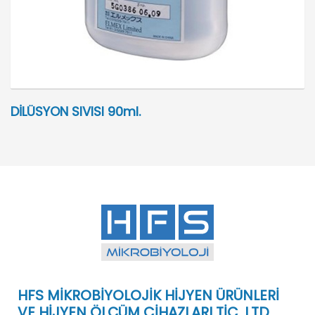
DİLÜSYON SIVISI 90ml.
HFS MİKROBİYOLOJİK HİJYEN ÜRÜNLERİ
VE HİJYEN ÖLÇÜM CİHAZLARI TİC. LTD.