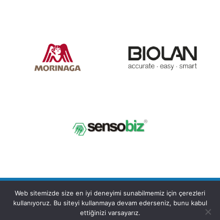
HFS MİKROBİYOLOJİK HİJYEN ÜRÜNLERİ VE HİJYEN
Web sitemizde size en iyi deneyimi sunabilmemiz için çerezleri
kullanıyoruz. Bu siteyi kullanmaya devam ederseniz, bunu kabul
ÖLÇÜM CİHAZLARI TİC. LTD. ŞTİ.
ettiğinizi varsayarız.