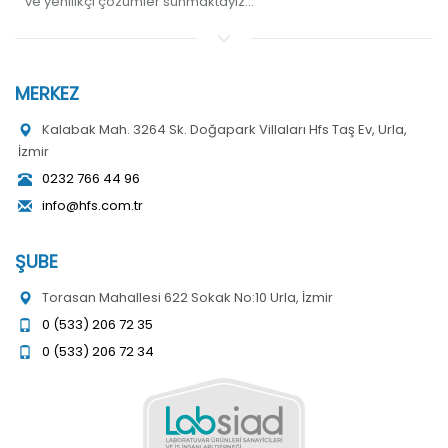
ve yenilikçi çözümler sunmaktayız...
MERKEZ
Kalabak Mah. 3264 Sk. Doğapark Villaları Hfs Taş Ev, Urla,
İzmir
0232 766 44 96
info@hfs.com.tr
ŞUBE
Torasan Mahallesi 622 Sokak No:10 Urla, İzmir
0 (533) 206 72 35
0 (533) 206 72 34