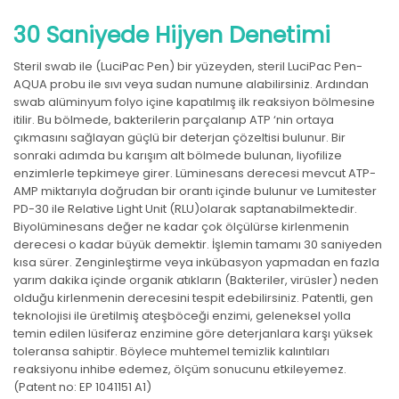
30 Saniyede Hijyen Denetimi
Steril swab ile (LuciPac Pen) bir yüzeyden, steril LuciPac Pen-
AQUA probu ile sıvı veya sudan numune alabilirsiniz. Ardından
swab alüminyum folyo içine kapatılmış ilk reaksiyon bölmesine
itilir. Bu bölmede, bakterilerin parçalanıp ATP ‘nin ortaya
çıkmasını sağlayan güçlü bir deterjan çözeltisi bulunur. Bir
sonraki adımda bu karışım alt bölmede bulunan, liyofilize
enzimlerle tepkimeye girer. Lüminesans derecesi mevcut ATP-
AMP miktarıyla doğrudan bir orantı içinde bulunur ve Lumitester
PD-30 ile Relative Light Unit (RLU)olarak saptanabilmektedir.
Biyolüminesans değer ne kadar çok ölçülürse kirlenmenin
derecesi o kadar büyük demektir. İşlemin tamamı 30 saniyeden
kısa sürer. Zenginleştirme veya inkübasyon yapmadan en fazla
yarım dakika içinde organik atıkların (Bakteriler, virüsler) neden
olduğu kirlenmenin derecesini tespit edebilirsiniz. Patentli, gen
teknolojisi ile üretilmiş ateşböceği enzimi, geleneksel yolla
temin edilen lüsiferaz enzimine göre deterjanlara karşı yüksek
toleransa sahiptir. Böylece muhtemel temizlik kalıntıları
reaksiyonu inhibe edemez, ölçüm sonucunu etkileyemez.
(Patent no: EP 1041151 A1)