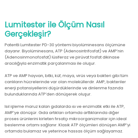
Lumitester ile Ölçüm Nasıl
Gerçekleşir?
Patentli Lumitester PD-30 yöntemi biyolüminesans ölçümüne
dayanır. Biyolüminesans, ATP (Adenosintrifosfat) ve AMP’nin
(Adenosinmonofosfat) lüsiferaz ve pirüvat fosfat dikinase
aracılığıyla enzimatik parçalanması ile oluşur.
ATP ve AMP hayvan, bitki, küf, maya, virüs veya bakteri gibi tüm
canlıların hücrelerinde var olan moleküllerdir. AMP, bakteriler
enerji potansiyellerini düşürdüklerinde ve dinlenme fazında
bulunduklarında ATP’den dönüşerek oluşur.
Isıl işleme maruz kalan gıdalarda ısı ve enzimatik etki ile ATP,
AMP’ye dönüşür. Gıda artıkları ortamda arttıklarında diğer
proses ürünlerini kirleten fırsatçı mikroorganizmalar için ideal
beslenme ortamı sağlanır. Klasik ATP ölçümleri dönüşen AMP’yi
ortamda bulamaz ve yeterince hassas ölçüm sağlayamaz.