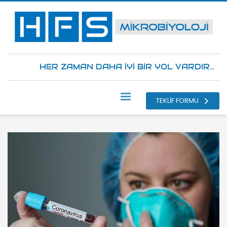
HER ZAMAN DAHA İYİ BİR YOL VARDIR...
TEKLİF FORMU