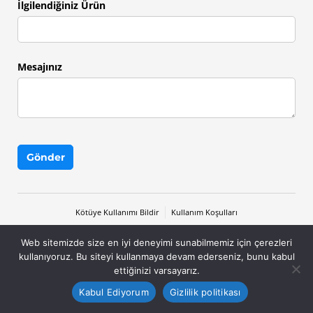
İlgilendiğiniz Ürün
Mesajınız
Gönder
Kötüye Kullanımı Bildir
Kullanım Koşulları
Web sitemizde size en iyi deneyimi sunabilmemiz için çerezleri
Cognito Forms tarafından yapılmıştır.
kullanıyoruz. Bu siteyi kullanmaya devam ederseniz, bunu kabul
ettiğinizi varsayarız.
Bize Ulaşın!
Kabul Ediyorum
Gizlilik politikası
Open
chaty